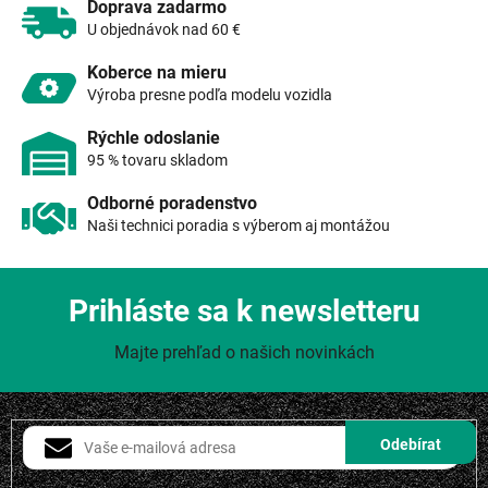
r
Doprava zadarmo
v
U objednávok nad 60 €
k
y
Koberce na mieru
v
Výroba presne podľa modelu vozidla
ý
p
Rýchle odoslanie
i
95 % tovaru skladom
s
u
Odborné poradenstvo
Naši technici poradia s výberom aj montážou
Prihláste sa k newsletteru
Majte prehľad o našich novinkách