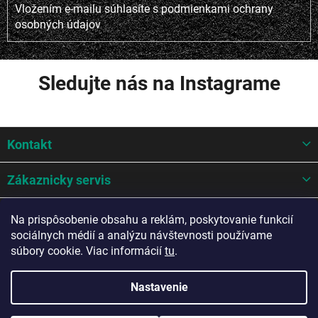
Vložením e-mailu súhlasíte s
podmienkami ochrany
osobných údajov
Sledujte nás na Instagrame
Z
Kontakt
á
p
ä
Zákaznicky servis
t
i
Mohlo by sa hodit
Na prispôsobenie obsahu a reklám, poskytovanie funkcií
e
sociálnych médií a analýzu návštevnosti používame
Potrebujete poradiť?
súbory cookie. Viac informácií
tu
.
Nastavenie