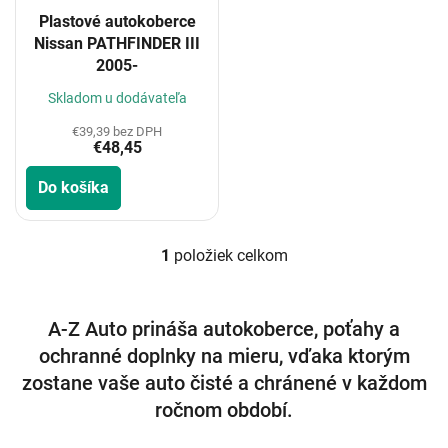
o
Plastové autokoberce
d
Nissan PATHFINDER III
u
2005-
k
t
Skladom u dodávateľa
o
€39,39 bez DPH
v
€48,45
Do košíka
1
položiek celkom
O
v
l
á
A-Z Auto prináša autokoberce, poťahy a
d
ochranné doplnky na mieru, vďaka ktorým
a
c
zostane vaše auto čisté a chránené v každom
i
ročnom období.
e
p