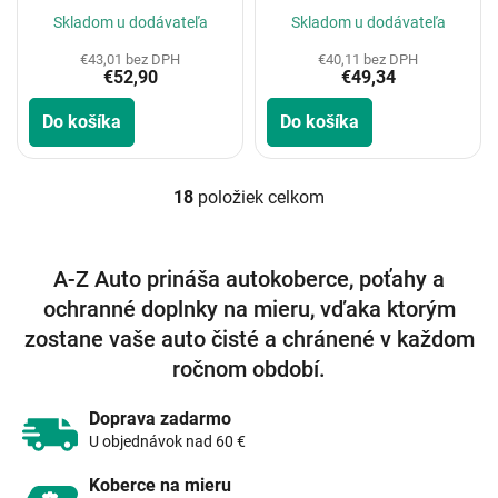
systému Premium Audio
systémem Premium
Skladom u dodávateľa
Skladom u dodávateľa
JBL, so sadou nářadí
Audio JBL, so sadou
2022-
nářadí 2022-
€43,01 bez DPH
€40,11 bez DPH
€52,90
€49,34
Do košíka
Do košíka
18
položiek celkom
O
v
l
á
A-Z Auto prináša autokoberce, poťahy a
d
ochranné doplnky na mieru, vďaka ktorým
a
c
zostane vaše auto čisté a chránené v každom
i
ročnom období.
e
p
r
Doprava zadarmo
v
U objednávok nad 60 €
k
y
Koberce na mieru