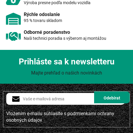
v
Výroba presne podľa modelu vozidla
ý
p
Rýchle odoslanie
i
95 % tovaru skladom
s
u
Odborné poradenstvo
Naši technici poradia s výberom aj montážou
Prihláste sa k newsletteru
Majte prehľad o našich novinkách
Vložením e-mailu súhlasíte s
podmienkami ochrany
osobných údajov