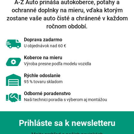
A-Z Auto prináša autokoberce, poťahy a
d
ochranné doplnky na mieru, vďaka ktorým
a
c
zostane vaše auto čisté a chránené v každom
i
ročnom období.
e
p
r
Doprava zadarmo
v
U objednávok nad 60 €
k
y
Koberce na mieru
v
Výroba presne podľa modelu vozidla
ý
p
Rýchle odoslanie
i
95 % tovaru skladom
s
u
Odborné poradenstvo
Naši technici poradia s výberom aj montážou
Prihláste sa k newsletteru