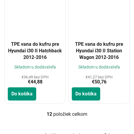
TPE vana do kufru pre
TPE vana do kufru pre
Hyundai i30 II Hatchback
Hyundai i30 II Station
2012-2016
Wagon 2012-2016
Skladom u dodávateľa
Skladom u dodávateľa
€36,49 bez DPH
€41,27 bez DPH
€44,88
€50,76
Do košíka
Do košíka
12
položiek celkom
O
v
l
á