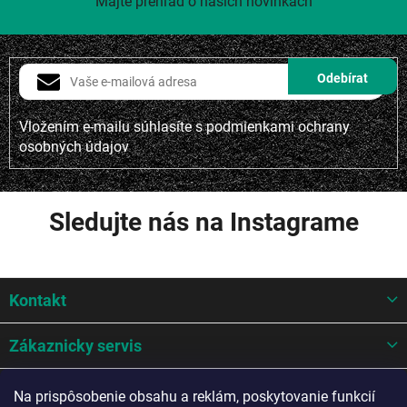
Majte prehľad o našich novinkách
Vložením e-mailu súhlasíte s
podmienkami ochrany
osobných údajov
Sledujte nás na Instagrame
Z
Kontakt
á
p
ä
Zákaznicky servis
t
i
Mohlo by sa hodit
Na prispôsobenie obsahu a reklám, poskytovanie funkcií
e