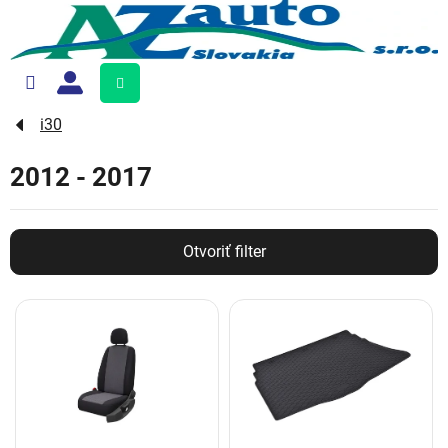
Prejsť
na
obsah
Nákupný
košík
i30
2012 - 2017
Otvoriť filter
V
ý
p
i
s
p
r