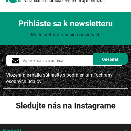
Naši technici poradia s výberom aj montážou
Prihláste sa k newsletteru
Majte prehľad o našich novinkách
Vložením e-mailu súhlasíte s
podmienkami ochrany
osobných údajov
Sledujte nás na Instagrame
Z
Kontakt