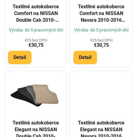
o
Textilné autokoberce
Textilné autokoberce
d
Comfort na NISSAN
Comfort na NISSAN
u
Double Cab 2010-
Navara 2010-2016
k
(Konfigurátor)
(Konfigurátor)
t
Výroba- do 5 pracovných dní
Výroba- do 5 pracovných dní
o
€25 bez DPH
€25 bez DPH
v
€30,75
€30,75
Detail
Detail
Textilné autokoberce
Textilné autokoberce
Elegant na NISSAN
Elegant na NISSAN
Double Cab 2010-
Navara 2010-2016