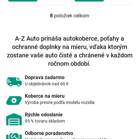
8
položiek celkom
O
v
l
á
A-Z Auto prináša autokoberce, poťahy a
d
ochranné doplnky na mieru, vďaka ktorým
a
c
zostane vaše auto čisté a chránené v každom
i
ročnom období.
e
p
r
Doprava zadarmo
v
U objednávok nad 60 €
k
y
Koberce na mieru
v
Výroba presne podľa modelu vozidla
ý
p
Rýchle odoslanie
i
95 % tovaru skladom
s
u
Odborné poradenstvo