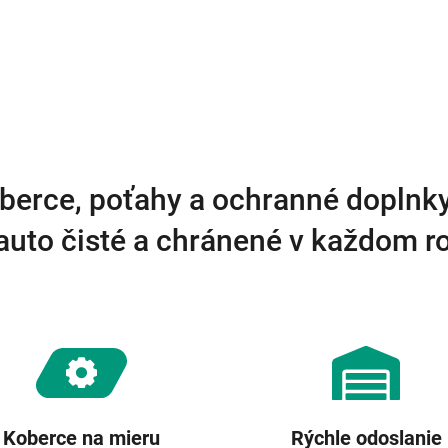
d
a
c
i
e
p
r
v
k
y
berce, poťahy a ochranné doplnk
v
ý
auto čisté a chránené v každom 
p
i
s
u
Koberce na mieru
Rýchle odoslanie