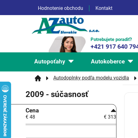
Prejsť
Hodnotenie obchodu
Kontakt
na
obsah
Potrebujete poradiť?
+421 917 640 79
Autopoťahy
Autokoberce
Autodoplnky podľa modelu vozidla
2009 - súčasnosť
V
ý
B
Cena
p
o
€
48
€
313
i
č
s
n
p
ý