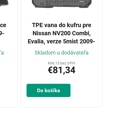
rce
TPE vana do kufru pre
9-
Nissan NV200 Combi,
Evalia, verze 5míst 2009-
ľa
Skladom u dodávateľa
€66,13 bez DPH
€81,34
Do košíka