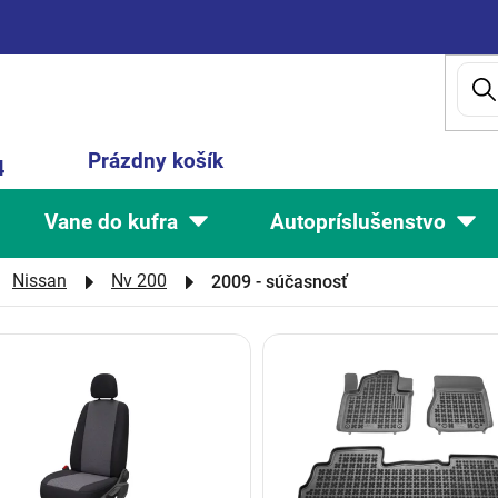
Nákupný
Prázdny košík
4
košík
Vane do kufra
Autopríslušenstvo
Nissan
Nv 200
2009 - súčasnosť