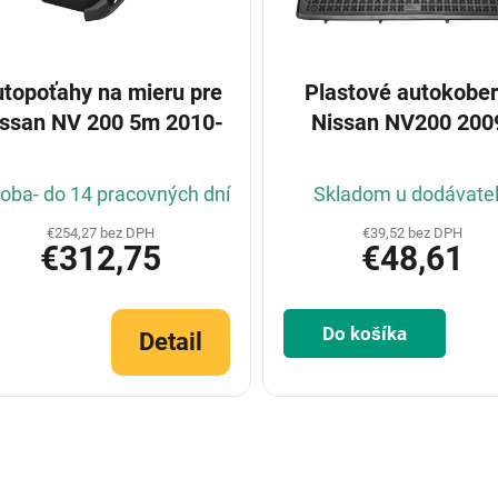
topoťahy na mieru pre
Plastové autokobe
issan NV 200 5m 2010-
Nissan NV200 200
oba- do 14 pracovných dní
Skladom u dodávate
€254,27 bez DPH
€39,52 bez DPH
€312,75
€48,61
Do košíka
Detail
O
v
l
á