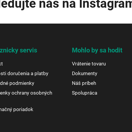
ledujte nás na Instagra
znicky servis
Mohlo by sa hodit
kt
Vrátenie tovaru
ti doručenia a platby
Dokumenty
dné podmienky
Náš príbeh
enky ochrany osobných
Spolupráca
mačný poriadok