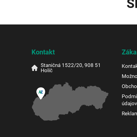
S
Z
á
p
ä
Kontakt
Záka
t
i
Staničná 1522/20, 908 51
Konta
e
Holíč
Možnos
Obcho
Podmi
údajov
Rekla