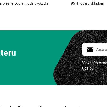
a presne podľa modelu vozidla
95 % tovaru skladom
tteru
Vložením e-mai
údajov