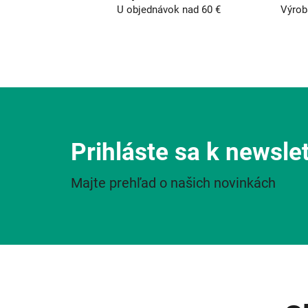
U objednávok nad 60 €
Výrob
Prihláste sa k newsle
Majte prehľad o našich novinkách