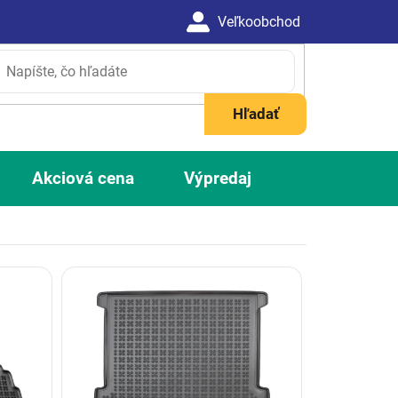
Hľadať
Akciová cena
Výpredaj