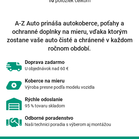
10
položiek celkom
O
v
l
á
A-Z Auto prináša autokoberce, poťahy a
d
ochranné doplnky na mieru, vďaka ktorým
a
c
zostane vaše auto čisté a chránené v každom
i
ročnom období.
e
p
r
Doprava zadarmo
v
U objednávok nad 60 €
k
y
Koberce na mieru
v
Výroba presne podľa modelu vozidla
ý
p
Rýchle odoslanie
i
95 % tovaru skladom
s
u
Odborné poradenstvo
Naši technici poradia s výberom aj montážou