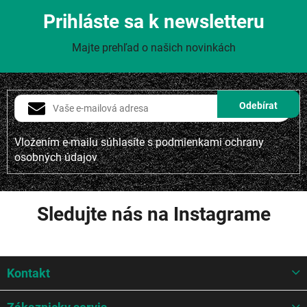
Prihláste sa k newsletteru
Majte prehľad o našich novinkách
Vložením e-mailu súhlasíte s
podmienkami ochrany
osobných údajov
Sledujte nás na Instagrame
Z
Kontakt
á
p