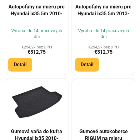
o
Autopoťahy na mieru pre
Autopoťahy na mieru pre
d
Hyundai ix35 5m 2010-
Hyundai ix35 5m 2013-
u
k
t
Výroba- do 14 pracovných
Výroba- do 14 pracovných
o
dní
dní
v
€254,27 bez DPH
€254,27 bez DPH
€312,75
€312,75
Detail
Detail
Gumová vaňa do kufra
Gumové autokoberce
Hyundai ix35 2010-
RIGUM na mieru