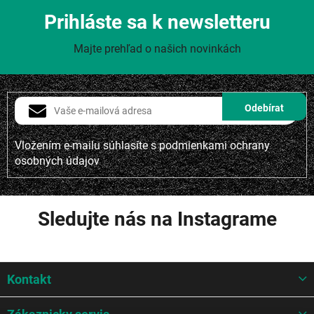
Prihláste sa k newsletteru
Majte prehľad o našich novinkách
Vložením e-mailu súhlasíte s
podmienkami ochrany
osobných údajov
Sledujte nás na Instagrame
Z
Kontakt
á
p