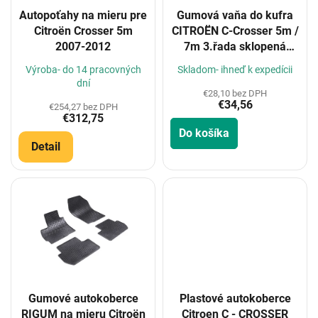
o
Autopoťahy na mieru pre
Gumová vaňa do kufra
d
Citroën Crosser 5m
CITROËN C-Crosser 5m /
u
2007-2012
7m 3.řada sklopená
k
2007- (s i bez
t
Výroba- do 14 pracovných
Skladom- ihneď k expedícii
subwooferem)
o
dní
€28,10 bez DPH
v
€34,56
€254,27 bez DPH
€312,75
Do košíka
Detail
Gumové autokoberce
Plastové autokoberce
RIGUM na mieru Citroën
Citroen C - CROSSER