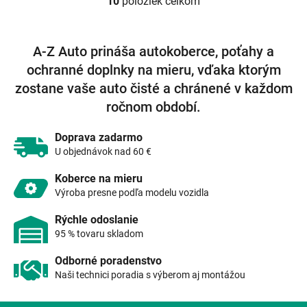
10
položiek celkom
O
v
l
á
A-Z Auto prináša autokoberce, poťahy a
d
ochranné doplnky na mieru, vďaka ktorým
a
c
zostane vaše auto čisté a chránené v každom
i
ročnom období.
e
p
r
Doprava zadarmo
v
U objednávok nad 60 €
k
y
Koberce na mieru
v
Výroba presne podľa modelu vozidla
ý
p
Rýchle odoslanie
i
95 % tovaru skladom
s
u
Odborné poradenstvo
Naši technici poradia s výberom aj montážou