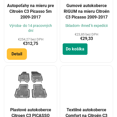
o
Autopoťahy na mieru pre
Gumové autokoberce
d
Citroën C3 Picasso 5m
RIGUM na mieru Citroën
u
2009-2017
C3 Picasso 2009-2017
k
t
Výroba- do 14 pracovných
Skladom- ihneď k expedícii
o
dní
€23,85 bez DPH
v
€29,33
€254,27 bez DPH
€312,75
Do košíka
Detail
Plastové autokoberce
Textilné autokoberce
Citroen C3 PICASSO
Comfort na Citroën C3