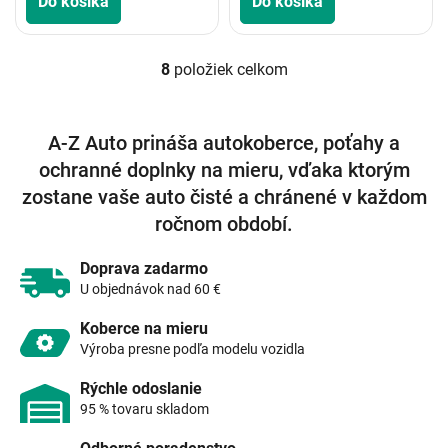
Do košíka
Do košíka
8
položiek celkom
O
v
l
á
A-Z Auto prináša autokoberce, poťahy a
d
ochranné doplnky na mieru, vďaka ktorým
a
c
zostane vaše auto čisté a chránené v každom
i
ročnom období.
e
p
r
Doprava zadarmo
v
U objednávok nad 60 €
k
y
Koberce na mieru
v
Výroba presne podľa modelu vozidla
ý
p
Rýchle odoslanie
i
95 % tovaru skladom
s
u