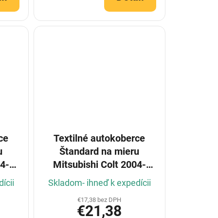
ce
Textilné autokoberce
u
Štandard na mieru
04-
Mitsubishi Colt 2004-
2012 5dv
ícii
Skladom- ihneď k expedícii
€17,38 bez DPH
€21,38