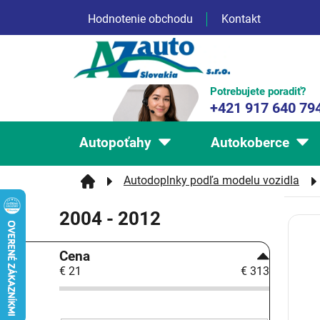
Prejsť
Hodnotenie obchodu
Kontakt
na
obsah
Potrebujete poradiť?
+421 917 640 79
Autopoťahy
Autokoberce
Autodoplnky podľa modelu vozidla
2004 - 2012
V
ý
B
p
Cena
o
i
€
21
€
313
č
s
n
p
ý
r