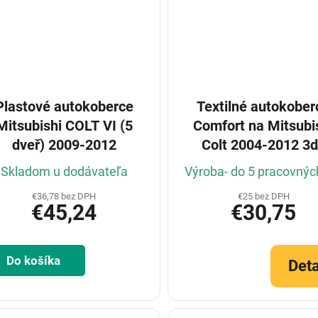
Plastové autokoberce
Textilné autokober
Mitsubishi COLT VI (5
Comfort na Mitsubi
dveř) 2009-2012
Colt 2004-2012 3
(Konfigurátor)
Skladom u dodávateľa
Výroba- do 5 pracovnýc
€36,78 bez DPH
€25 bez DPH
€45,24
€30,75
Do košíka
Deta