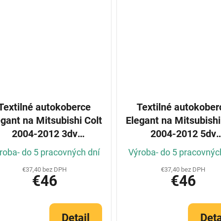
Textilné autokoberce
Textilné autokober
egant na Mitsubishi Colt
Elegant na Mitsubishi
2004-2012 3dv
2004-2012 5dv
(Konfigurátor)
(Konfigurátor)
roba- do 5 pracovných dní
Výroba- do 5 pracovnýc
€37,40 bez DPH
€37,40 bez DPH
€46
€46
Detail
Deta