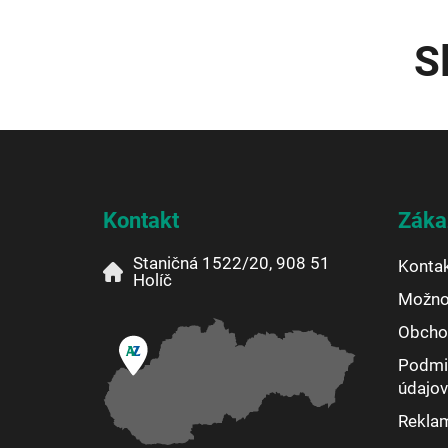
S
Z
á
p
ä
Kontakt
Záka
t
i
Staničná 1522/20, 908 51
Konta
e
Holíč
Možnos
Obcho
Podmi
údajov
Rekla