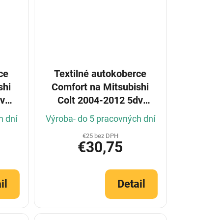
ce
Textilné autokoberce
shi
Comfort na Mitsubishi
dv
Colt 2004-2012 5dv
(Konfigurátor)
h dní
Výroba- do 5 pracovných dní
€25 bez DPH
€30,75
il
Detail