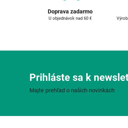
Doprava zadarmo
U objednávok nad 60 €
Výrob
Prihláste sa k newsle
Majte prehľad o našich novinkách