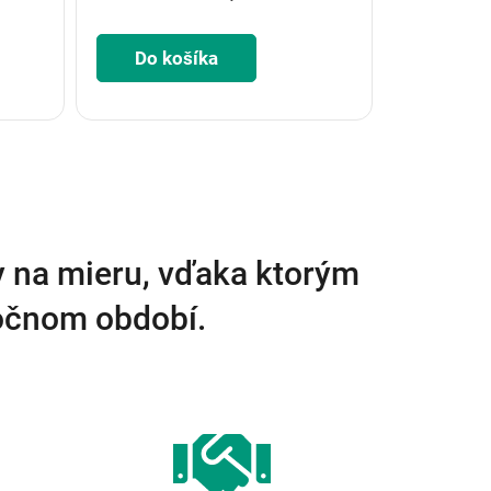
Do košíka
y na mieru, vďaka ktorým
ročnom období.