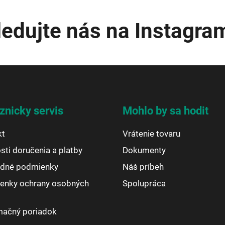
ledujte nás na Instagra
znicky servis
Mohlo by sa hodit
kt
Vrátenie tovaru
ti doručenia a platby
Dokumenty
dné podmienky
Náš príbeh
enky ochrany osobných
Spolupráca
mačný poriadok