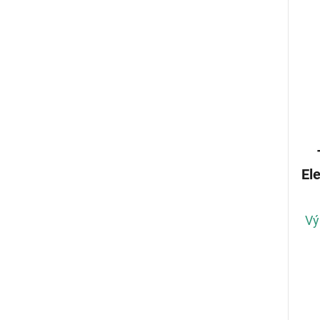
El
Vý