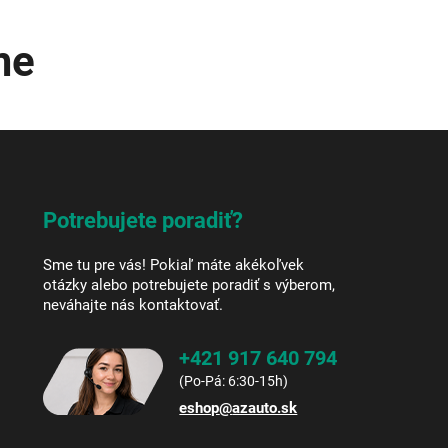
me
Potrebujete poradiť?
Sme tu pre vás! Pokiaľ máte akékoľvek
otázky alebo potrebujete poradiť s výberom,
neváhajte nás kontaktovať.
+421 917 640 794
eshop
@
azauto.sk