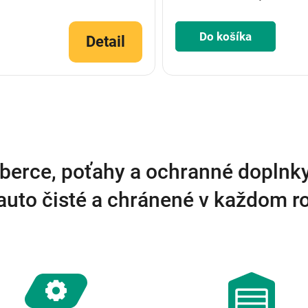
Do košíka
Detail
O
v
l
á
d
a
berce, poťahy a ochranné doplnk
c
i
auto čisté a chránené v každom 
e
p
r
v
k
y
v
ý
p