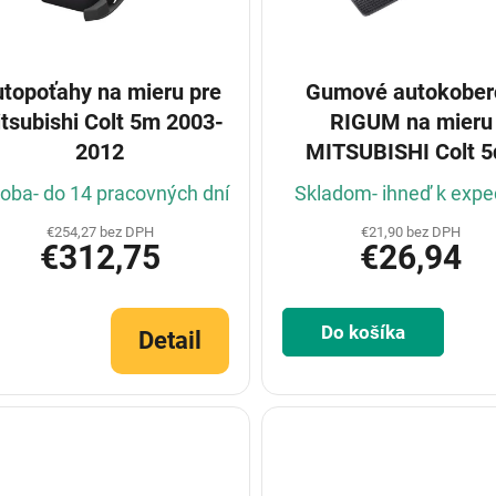
topoťahy na mieru pre
Gumové autokober
tsubishi Colt 5m 2003-
RIGUM na mieru
2012
MITSUBISHI Colt 5
2008-
oba- do 14 pracovných dní
Skladom- ihneď k exped
€254,27 bez DPH
€21,90 bez DPH
€312,75
€26,94
Do košíka
Detail