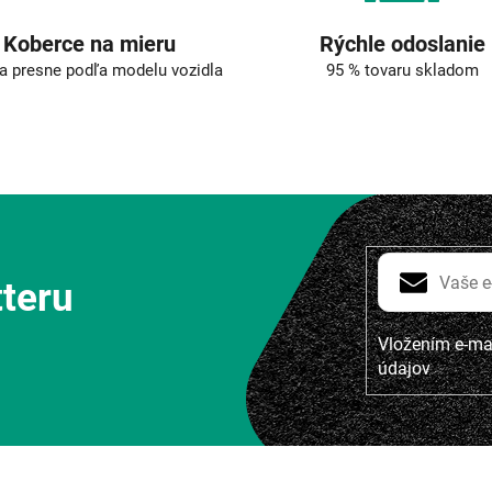
i
s
Koberce na mieru
Rýchle odoslanie
u
a presne podľa modelu vozidla
95 % tovaru skladom
tteru
Vložením e-mai
údajov