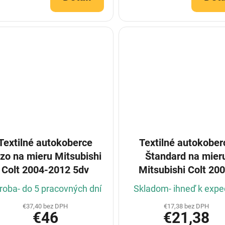
Textilné autokoberce
Textilné autokober
zo na mieru Mitsubishi
Štandard na mier
Colt 2004-2012 5dv
Mitsubishi Colt 20
2012 3dv
roba- do 5 pracovných dní
Skladom- ihneď k exped
€37,40 bez DPH
€17,38 bez DPH
€46
€21,38