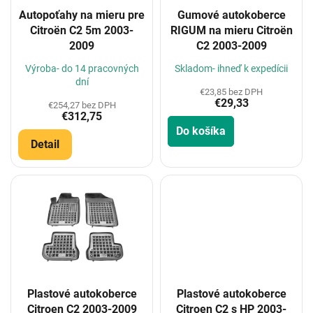
o
Autopoťahy na mieru pre
Gumové autokoberce
d
Citroën C2 5m 2003-
RIGUM na mieru Citroën
u
2009
C2 2003-2009
k
t
Výroba- do 14 pracovných
Skladom- ihneď k expedícii
o
dní
€23,85 bez DPH
v
€29,33
€254,27 bez DPH
€312,75
Do košíka
Detail
Plastové autokoberce
Plastové autokoberce
Citroen C2 2003-2009
Citroen C2 s HP 2003-