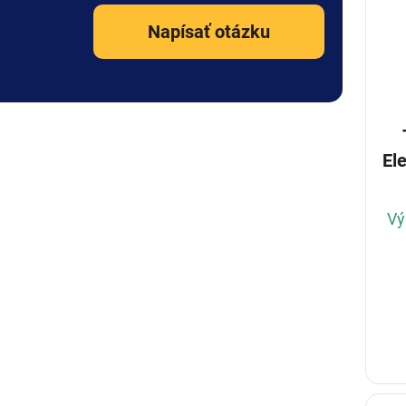
Napísať otázku
El
Vý