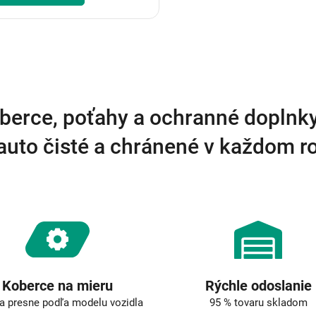
O
v
l
á
d
a
berce, poťahy a ochranné doplnk
c
i
auto čisté a chránené v každom 
e
p
r
v
k
y
v
ý
p
i
s
Koberce na mieru
Rýchle odoslanie
u
a presne podľa modelu vozidla
95 % tovaru skladom