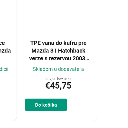
ce
TPE vana do kufru pre
azda
Mazda 3 I Hatchback
verze s rezervou 2003-
2009
ícii
Skladom u dodávateľa
€37,20 bez DPH
€45,75
Do košíka