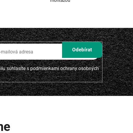
montážou
lu súhlasíte s
podmienkami ochrany osobných
me