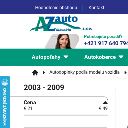
Prejsť
Hodnotenie obchodu
Kontakt
na
obsah
Potrebujete poradiť?
+421 917 640 79
Autopoťahy
Autokoberce
Autodoplnky podľa modelu vozidla
2003 - 2009
V
ý
B
p
Cena
o
i
€
21
€
49
č
s
n
p
ý
r