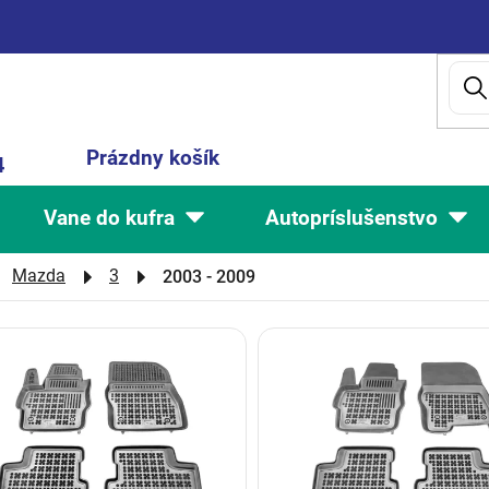
Nákupný
Prázdny košík
4
košík
Vane do kufra
Autopríslušenstvo
Mazda
3
2003 - 2009