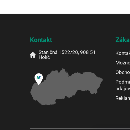
Z
á
p
ä
Kontakt
Záka
t
i
Staničná 1522/20, 908 51
Konta
e
Holíč
Možnos
Obcho
Podmi
údajov
Rekla