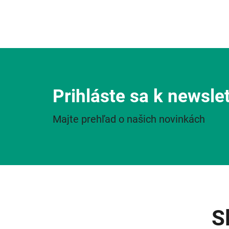
Prihláste sa k newsle
Majte prehľad o našich novinkách
S