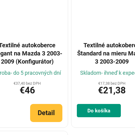
Textilné autokoberce
Textilné autokober
egant na Mazda 3 2003-
Štandard na mieru M
2009 (Konfigurátor)
3 2003-2009
roba- do 5 pracovných dní
Skladom- ihneď k exped
€37,40 bez DPH
€17,38 bez DPH
€46
€21,38
Do košíka
Detail