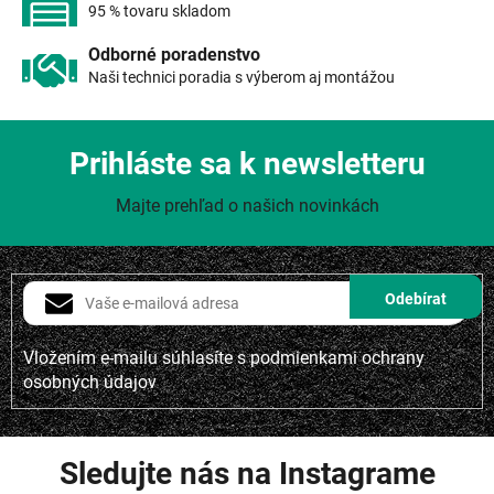
i
95 % tovaru skladom
s
u
Odborné poradenstvo
Naši technici poradia s výberom aj montážou
Prihláste sa k newsletteru
Majte prehľad o našich novinkách
Vložením e-mailu súhlasíte s
podmienkami ochrany
osobných údajov
Sledujte nás na Instagrame