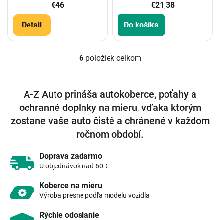
€46
€21,38
Detail
Do košíka
6
položiek celkom
O
v
l
á
A-Z Auto prináša autokoberce, poťahy a
d
ochranné doplnky na mieru, vďaka ktorým
a
c
zostane vaše auto čisté a chránené v každom
i
ročnom období.
e
p
r
Doprava zadarmo
v
U objednávok nad 60 €
k
y
Koberce na mieru
v
Výroba presne podľa modelu vozidla
ý
p
Rýchle odoslanie