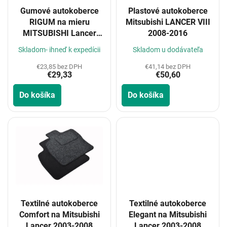
o
Gumové autokoberce
Plastové autokoberce
d
RIGUM na mieru
Mitsubishi LANCER VIII
u
MITSUBISHI Lancer
2008-2016
k
2008-
t
Skladom- ihneď k expedícii
Skladom u dodávateľa
o
€23,85 bez DPH
€41,14 bez DPH
v
€29,33
€50,60
Do košíka
Do košíka
Textilné autokoberce
Textilné autokoberce
Comfort na Mitsubishi
Elegant na Mitsubishi
Lancer 2003-2008
Lancer 2003-2008