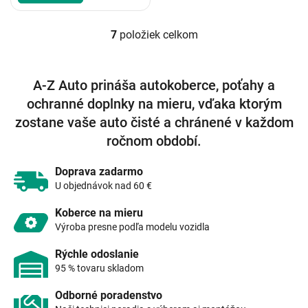
7
položiek celkom
O
v
l
á
A-Z Auto prináša autokoberce, poťahy a
d
ochranné doplnky na mieru, vďaka ktorým
a
c
zostane vaše auto čisté a chránené v každom
i
ročnom období.
e
p
r
Doprava zadarmo
v
U objednávok nad 60 €
k
y
Koberce na mieru
v
Výroba presne podľa modelu vozidla
ý
p
Rýchle odoslanie
i
95 % tovaru skladom
s
u
Odborné poradenstvo