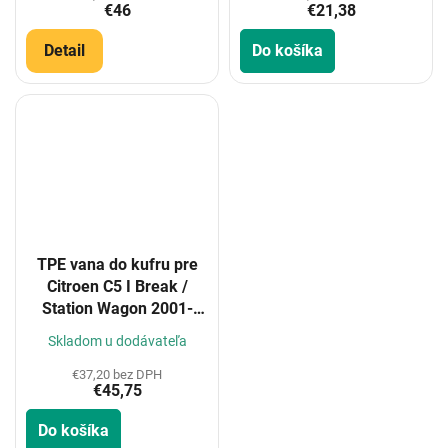
€46
€21,38
Detail
Do košíka
TPE vana do kufru pre
Citroen C5 I Break /
Station Wagon 2001-
2008
Skladom u dodávateľa
€37,20 bez DPH
€45,75
Do košíka