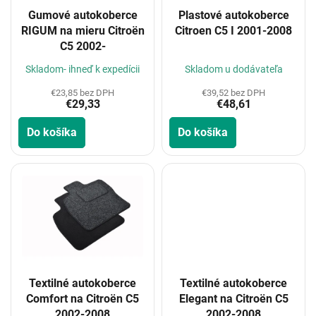
o
Gumové autokoberce
Plastové autokoberce
d
RIGUM na mieru Citroën
Citroen C5 I 2001-2008
u
C5 2002-
k
t
Skladom- ihneď k expedícii
Skladom u dodávateľa
o
€23,85 bez DPH
€39,52 bez DPH
v
€29,33
€48,61
Do košíka
Do košíka
Textilné autokoberce
Textilné autokoberce
Comfort na Citroën C5
Elegant na Citroën C5
2002-2008
2002-2008