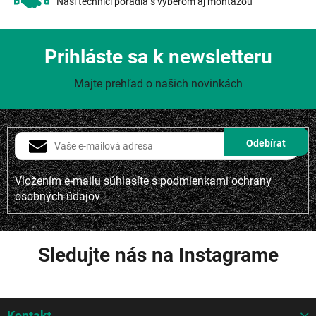
Naši technici poradia s výberom aj montážou
Prihláste sa k newsletteru
Majte prehľad o našich novinkách
Vložením e-mailu súhlasíte s
podmienkami ochrany
osobných údajov
Sledujte nás na Instagrame
Z
Kontakt