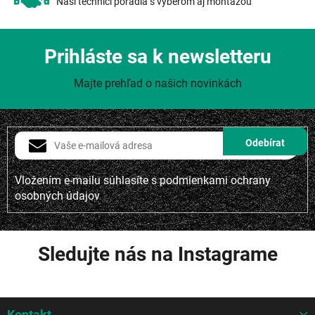
Naši technici poradia s výberom aj montážou
Prihláste sa k newsletteru
Majte prehľad o našich novinkách
Vložením e-mailu súhlasíte s
podmienkami ochrany
osobných údajov
Sledujte nás na Instagrame
Z
Kontakt