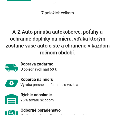
7
položiek celkom
O
v
l
á
A-Z Auto prináša autokoberce, poťahy a
d
ochranné doplnky na mieru, vďaka ktorým
a
c
zostane vaše auto čisté a chránené v každom
i
ročnom období.
e
p
r
Doprava zadarmo
v
U objednávok nad 60 €
k
y
Koberce na mieru
v
Výroba presne podľa modelu vozidla
ý
p
Rýchle odoslanie
i
95 % tovaru skladom
s
u
Odborné poradenstvo