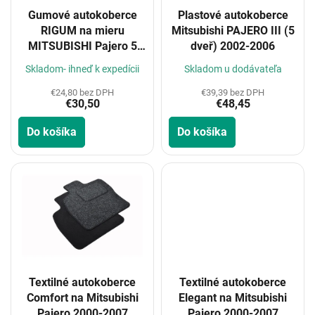
o
Gumové autokoberce
Plastové autokoberce
d
RIGUM na mieru
Mitsubishi PAJERO III (5
u
MITSUBISHI Pajero 5
dveř) 2002-2006
k
dver 2000-
t
Skladom- ihneď k expedícii
Skladom u dodávateľa
o
€24,80 bez DPH
€39,39 bez DPH
v
€30,50
€48,45
Do košíka
Do košíka
Textilné autokoberce
Textilné autokoberce
Comfort na Mitsubishi
Elegant na Mitsubishi
Pajero 2000-2007
Pajero 2000-2007