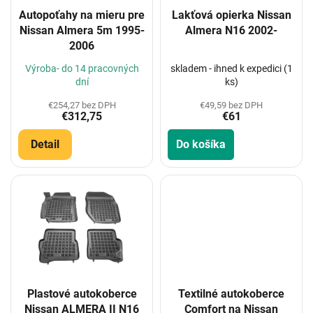
o
Autopoťahy na mieru pre
Lakťová opierka Nissan
d
Nissan Almera 5m 1995-
Almera N16 2002-
u
2006
k
t
Výroba- do 14 pracovných
skladem - ihned k expedici (1
o
dní
ks)
v
€254,27 bez DPH
€49,59 bez DPH
€312,75
€61
Detail
Do košíka
Plastové autokoberce
Textilné autokoberce
Nissan ALMERA II N16
Comfort na Nissan