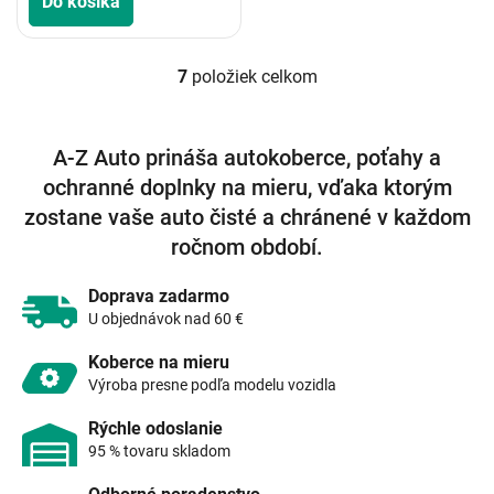
Do košíka
7
položiek celkom
O
v
l
á
A-Z Auto prináša autokoberce, poťahy a
d
ochranné doplnky na mieru, vďaka ktorým
a
c
zostane vaše auto čisté a chránené v každom
i
ročnom období.
e
p
r
Doprava zadarmo
v
U objednávok nad 60 €
k
y
Koberce na mieru
v
Výroba presne podľa modelu vozidla
ý
p
Rýchle odoslanie
i
95 % tovaru skladom
s
u