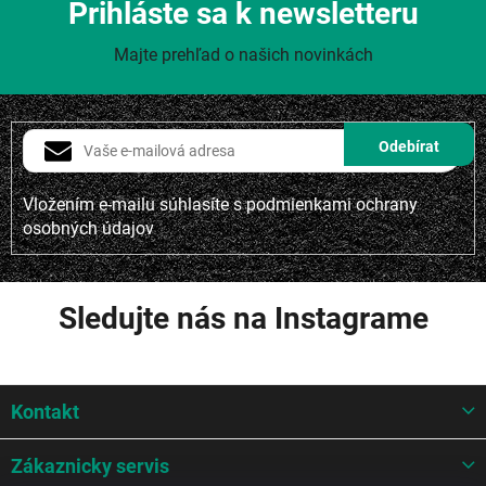
Prihláste sa k newsletteru
Majte prehľad o našich novinkách
Vložením e-mailu súhlasíte s
podmienkami ochrany
osobných údajov
Sledujte nás na Instagrame
Z
Kontakt
á
p
ä
Zákaznicky servis