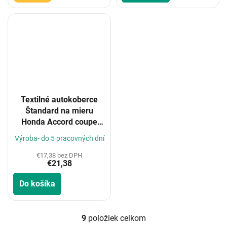
Textilné autokoberce
Štandard na mieru
Honda Accord coupe
1998-2003
Výroba- do 5 pracovných dní
€17,38 bez DPH
€21,38
Do košíka
9
položiek celkom
O