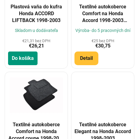
o
Plastová vaňa do kufra
Textilné autokoberce
d
Honda ACCORD
Comfort na Honda
u
LIFTBACK 1998-2003
Accord 1998-2003
k
(Konfigurátor)
t
Skladom u dodávateľa
Výroba- do 5 pracovných dní
o
€21,31 bez DPH
€25 bez DPH
v
€26,21
€30,75
Do košíka
Detail
Textilné autokoberce
Textilné autokoberce
Comfort na Honda
Elegant na Honda Accord
Accord coupe 1998-2003
1998-2003