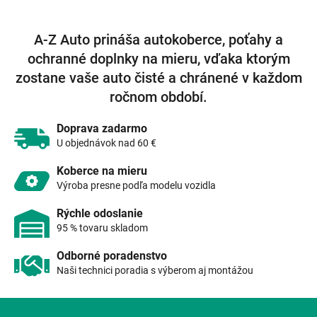
v
l
á
A-Z Auto prináša autokoberce, poťahy a
d
ochranné doplnky na mieru, vďaka ktorým
a
c
zostane vaše auto čisté a chránené v každom
i
ročnom období.
e
p
r
Doprava zadarmo
v
U objednávok nad 60 €
k
y
Koberce na mieru
v
Výroba presne podľa modelu vozidla
ý
p
Rýchle odoslanie
i
95 % tovaru skladom
s
u
Odborné poradenstvo
Naši technici poradia s výberom aj montážou