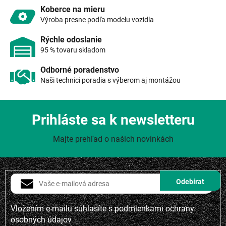
y
Koberce na mieru
v
Výroba presne podľa modelu vozidla
ý
p
Rýchle odoslanie
i
95 % tovaru skladom
s
u
Odborné poradenstvo
Naši technici poradia s výberom aj montážou
Prihláste sa k newsletteru
Majte prehľad o našich novinkách
Vložením e-mailu súhlasíte s
podmienkami ochrany
osobných údajov