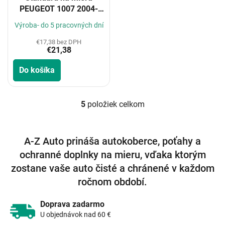
PEUGEOT 1007 2004-
2009
Výroba- do 5 pracovných dní
€17,38 bez DPH
€21,38
Do košíka
5
položiek celkom
O
v
l
á
A-Z Auto prináša autokoberce, poťahy a
d
ochranné doplnky na mieru, vďaka ktorým
a
c
zostane vaše auto čisté a chránené v každom
i
ročnom období.
e
p
r
Doprava zadarmo
v
U objednávok nad 60 €
k