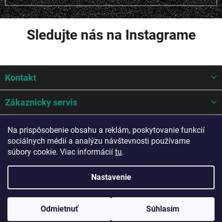
Sledujte nás na Instagrame
Z
Kontakt
á
p
ä
Zákaznicky servis
t
i
Mohlo by sa hodit
Na prispôsobenie obsahu a reklám, poskytovanie funkcií
e
sociálnych médií a analýzu návštevnosti používame
Potrebujete poradiť?
súbory cookie. Viac informácií
tu
.
Nastavenie
Copyright 2026
A-Z AUTO Slovakia s.r.o.
. Všetky práva vyhradené.
Odmietnuť
Súhlasím
Upraviť nastavenie cookies