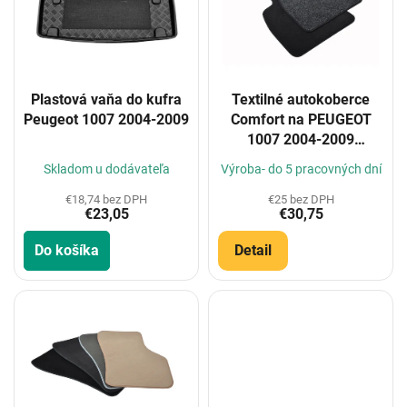
i
s
p
r
o
Plastová vaňa do kufra
Textilné autokoberce
d
Peugeot 1007 2004-2009
Comfort na PEUGEOT
u
1007 2004-2009
k
(Konfigurátor)
t
Skladom u dodávateľa
Výroba- do 5 pracovných dní
o
€18,74 bez DPH
€25 bez DPH
v
€23,05
€30,75
Do košíka
Detail